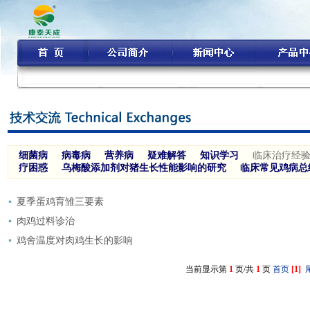
细菌病
病毒病
营养病
疑难解答
知识学习
临床治疗经
疗困惑
乌梅酸添加剂对猪生长性能影响的研究
临床常见鸡病总
夏季蛋鸡育雏三要素
肉鸡过料诊治
鸡舍温度对肉鸡生长的影响
当前显示第
1
页/共
1
页
首页
[1]