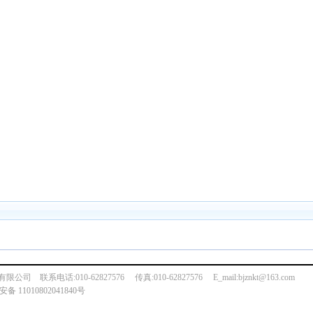
系电话:010-62827576 传真:010-62827576 E_mail:bjznkt@163.com
备 11010802041840号