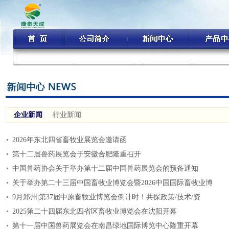
企业新闻
行业新闻
2026年东北四省畜牧业展览会邀请函
第十二届兽药展览会于安徽合肥隆重召开
中国兽药协会关于举办第十二届中国兽药展览会的预备通知
关于举办第二十三届中国畜牧业博览会暨2026中国国际畜牧业博
9月郑州|第37届中原畜牧业博览会倒计时！共探政策/技术/资
2025第二十四届东北四省区畜牧业博览会在沈阳开幕
第十一届中国兽药展览会在南昌绿地国际博览中心隆重开幕