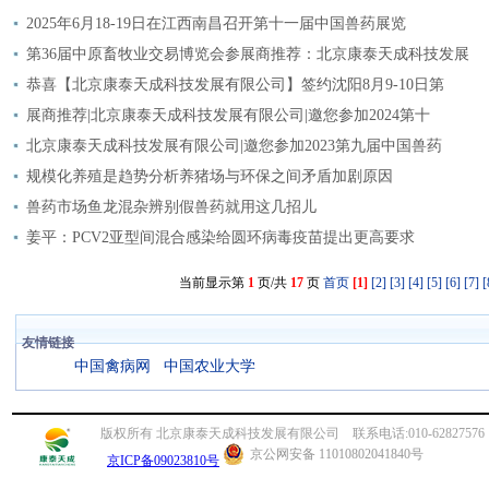
2025年6月18-19日在江西南昌召开第十一届中国兽药展览
第36届中原畜牧业交易博览会参展商推荐：北京康泰天成科技发展
恭喜【北京康泰天成科技发展有限公司】签约沈阳8月9-10日第
展商推荐|北京康泰天成科技发展有限公司|邀您参加2024第十
北京康泰天成科技发展有限公司|邀您参加2023第九届中国兽药
规模化养殖是趋势分析养猪场与环保之间矛盾加剧原因
兽药市场鱼龙混杂辨别假兽药就用这几招儿
姜平：PCV2亚型间混合感染给圆环病毒疫苗提出更高要求
当前显示第
1
页/共
17
页
首页
[1]
[2]
[3]
[4]
[5]
[6]
[7]
[
友情链接
中国禽病网
中国农业大学
版权所有 北京康泰天成科技发展有限公司 联系电话:010-62827576 传真:010
京公网安备 11010802041840号
京ICP备09023810号